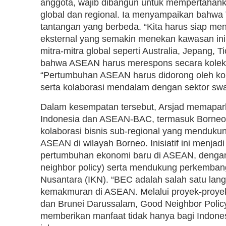
anggota, wajib dibangun untuk mempertahank
global dan regional. Ia menyampaikan bahw
tantangan yang berbeda. “Kita harus siap me
eksternal yang semakin menekan kawasan ini,” u
mitra-mitra global seperti Australia, Jepang,
bahwa ASEAN harus merespons secara kolekti
“Pertumbuhan ASEAN harus didorong oleh kola
serta kolaborasi mendalam dengan sektor swa
Dalam kesempatan tersebut, Arsjad memaparka
Indonesia dan ASEAN-BAC, termasuk Borneo
kolaborasi bisnis sub-regional yang mendukun
ASEAN di wilayah Borneo. Inisiatif ini menj
pertumbuhan ekonomi baru di ASEAN, dengan 
neighbor policy) serta mendukung perkemban
Nusantara (IKN). “BEC adalah salah satu lang
kemakmuran di ASEAN. Melalui proyek-proyek
dan Brunei Darussalam, Good Neighbor Policy 
memberikan manfaat tidak hanya bagi Indones